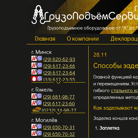
Грузоподъемное оборудование от "А" до "
Главная
О компании
Декларац
г. Минск
28.11
(29) 620-62-93
Способы заде
(29) 617-23-66
(29) 617-23-64
Главной функцией ка
(33) 617-23-55
и перемещением. Ус
(17) 510-23-64
г. Гомель
гибкого
стального к
(17) 510-23-65
(29) 681-98-77
определенных мето
e.mail:
(29) 617-23-60
info2@gpservis.by
Как заделывают к
(0232) 31-98-77
info3@gpservis.by
(0232) 31-98-94
Заделка концов кана
г. Могилёв
info4@gpservis.by
e.mail:
ул. Меньковский тракт
(29) 650-70-31
Заплетка
.
gomel1
@gpservis.by
д.10, 3-й этаж, офис 307
(29) 650-70-32
gomel2@gpservis.by