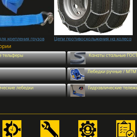
ля крепления грузов
Цепи противоскольжения на колеса
гории
е тельферы
Канаты стальные ГОСТ
Лебедки ручные / МТМ
ические лебедки
Гидравлические тележк