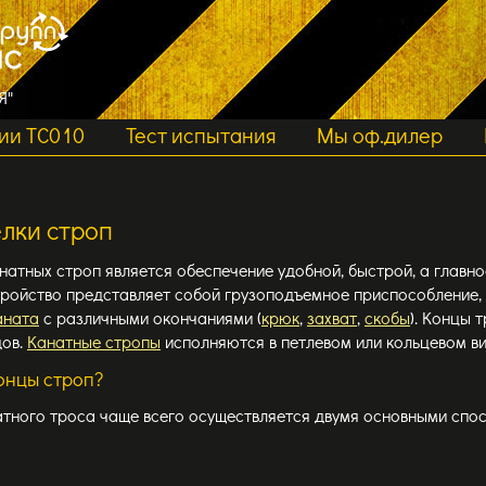
Я"
ии ТС010
Тест испытания
Мы оф.дилер
лки строп
натных строп является обеспечение удобной, быстрой, а глав
тройство представляет собой грузоподъемное приспособление, 
аната
с различными окончаниями (
крюк
,
захват
,
скобы
). Концы 
дов.
Канатные стропы
исполняются в петлевом или кольцевом ви
онцы строп?
тного троса чаще всего осуществляется двумя основными спос