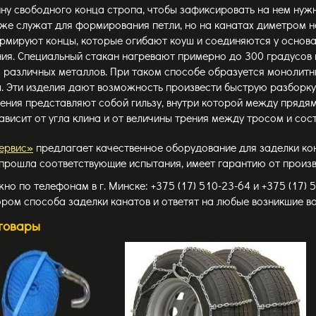
ну свободного конца стропа, чтобы зафиксировать на нем нуж
е служат для формирования петли, но на канатах диметром не
рмируют концы, которые огибают коуш и соединяются у основан
ия. Специальный стакан нагревают примерно до 300 градусов 
 различных металлов. При таком способе образуется монолитн
 Эти изделия дают возможность произвести быструю разборку
ения представляют собой гильзу, внутри которой между пряд
ависит от угла клина и от величины трения между тросом и с
ервис»
предлагает качественное оборудование для заделки кон
прошла соответствующие испытания, имеет гарантию от произв
но по телефонам в г. Минске: +375 (17) 510-23-64 и +375 (17)
ором способа заделки канатов и ответят на любые возникшие в
товары