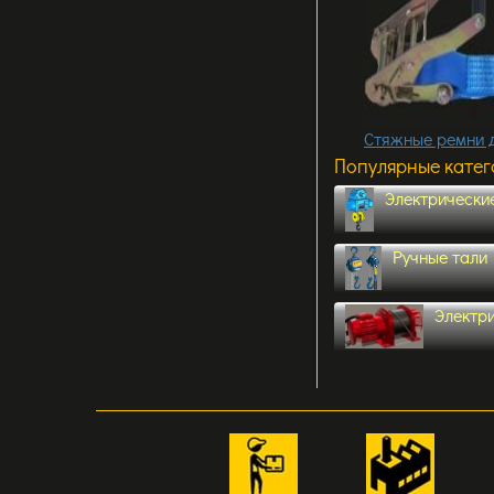
Стяжные ремни д
Популярные кате
Электрически
Ручные тали
Электр