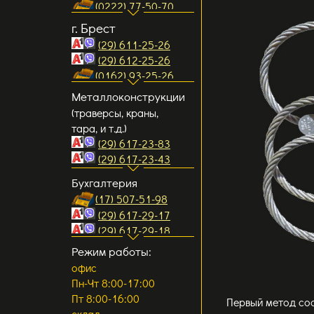
(0222) 77-50-70
(за авторынком Малиновка)
ул. Могилевская д.19Б,
схема проезда...
(0222) 76-30-00
г. Брест
1-й этаж, офис 9
e.mail:
(29) 611-25-26
(район завода ЗЛиН)
mogilev1
@gpservis.by
(29) 612-25-26
схема проезда...
mogilev2@gpservis.by
(0162) 93-25-26
ул. Криулина д.27, 2-й
(0162) 93-25-36
Металлоконструкции
этаж, офис 26
e.mail:
(траверсы, краны,
схема проезда...
brest2@gpservis.by
тара, и т.д.)
brest1@gpservis.by
(29) 617-23-83
ул. Писателя Смирнова
(29) 617-23-43
д.6 В/1, АБК
e.mail:
Бухгалтерия
схема проезда...
pgo@gpservis.by
(17) 507-51-98
pgo1@gpservis.by
(29) 617-29-17
(29) 617-29-18
Режим работы:
офис
Пн-Чт 8:00-17:00
Пт 8:00-16:00
Первый метод сос
склад