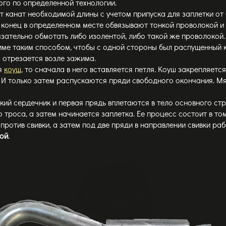
ого по определенной технологии.
 канат необходимой длины с учетом припуска для заплетки от 0
 конец в определенном месте обвязывают тонкой проволокой и
зательно обмотать либо изолентой, либо такой же проволокой.
ме таким способом, чтобы с одной стороны был распущенный ко
 отрезается возле зажима.
ся
коуш
, то сначала в него вставляется петля. Коуш закрепляет
И только затем распускаются пряди свободного окончания. Мя
кий сердечник и первая прядь вплетаются в тело основного с
 троса, а затем начинается заплетка. Ее процесс состоит в то
против свивки, а затем под две пряди в направлении свивки раб
кой
.