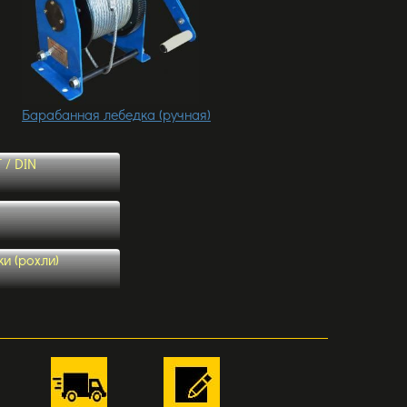
Барабанная лебедка (ручная)
 / DIN
и (рохли)