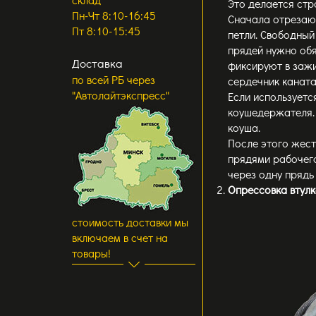
Это делается стр
Пн-Чт 8:10-16:45
Сначала отрезают
Пт 8:10-15:45
петли. Свободный
прядей нужно обя
Доставка
фиксируют в зажи
по всей РБ через
сердечник каната
"Автолайтэкспресс"
Если использует
коушедержателя. 
коуша.
После этого жест
прядями рабочего
через одну прядь 
Опрессовка втул
стоимость доставки мы
включаем в счет на
товары!