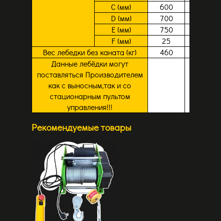
С (мм)
600
712
D (мм)
700
865
E (мм)
750
865
F (мм)
25
16
Вес лебедки без каната (кг)
460
540
Данные лебёдки могут
поставляться Производителем
как с выносным,так и со
стационарным пультом
управления!!!
Рекомендуемые товары