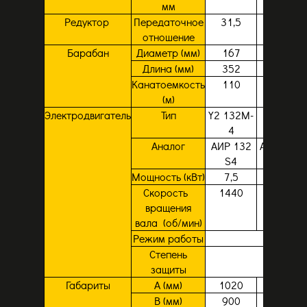
мм
Редуктор
Передаточное
31,5
23,34
отношение
Барабан
Диаметр (мм)
167
220
Длина (мм)
352
525
Канатоемкость
110
230
(м)
Электродвигатель
Тип
Y2 132M-
Y180S-4
4
Аналог
АИР 132
АИР 180 
S4
Мощность (кВт)
7,5
11
Скорость
1440
1470
вращения
вала (об/мин)
Режим работы
S1
Степень
IP44
защиты
Габариты
А (мм)
1020
1200
В (мм)
900
1060