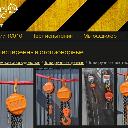
Я"
ии ТС010
Тест испытания
Мы оф.дилер
 шестеренные стационарные
емное оборудование
/
Тали ручные цепные
/ Тали ручные шесте