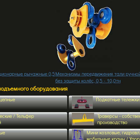
ационарные рычажные 0,5
Механизмы передвижения тали ручно
без защиты колёс, 0,5 - 10,0тн
подъемного оборудования
 цепные
Подкатные тележки
еские / Тельфер
Траверсы - собстве
й
производство
ые
Мини козловые, гидравл
мобильные краны / Упор