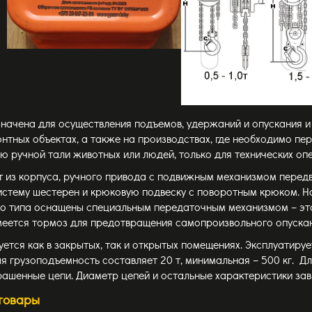
начена для осуществления подъемов, удержаний и опускания и 
нтных объектах, а также на производствах, где необходимо пер
 ручной тали животных или людей, только для технических оп
т из корпуса, ручного привода с подвижным механизмом перед
стему шестерен и крюковую подвеску с поворотным крюком. На
ого типа оснащены специальным передаточным механизмом – эт
меется тормоз для предотвращения самопроизвольного опускан
уется как в закрытых, так и открытых помещениях. Эксплуатиру
я грузоподъемность составляет 20 т, минимальная – 500 кг. 
ашенные цепи. Диаметр цепей и остальные характеристики зав
товары