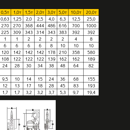
0,5т
1,0т
1,5т
2,0т
3,0т
5,0т
10,0т
20,0т
0,63
1,25
2,0
2,5
4,0
6,3
12,5
25,0
270
270
368
444
486
616
700
1000
225
309
343
314
343
383
392
392
1
1
2
2
2
2
4
8
6
6
6
6
8
10
10
10
120
142
142
142
178
210
358
580
108
122
122
122
139
162
162
189
24
28
30
34
38
48
64
82
---
---
---
---
---
---
---
---
9,5
10
14
15
24
36
68
155
12
13
17
18
28
45
83
193
1,7
1,7
3,2
3,2
3,7
5,3
9,7
19,4