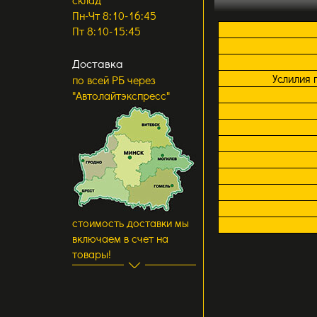
Пн-Чт 8:10-16:45
Пт 8:10-15:45
Доставка
Услилия 
по всей РБ через
"Автолайтэкспресс"
стоимость доставки мы
включаем в счет на
товары!