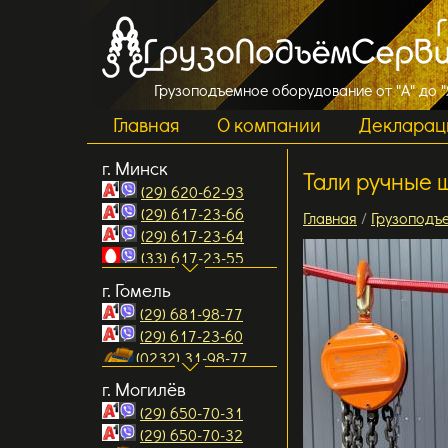
Грузоподъемное оборудование от "А" до "
Главная
О компании
Декларац
г. Минск
Тали ручные
(29) 620-62-93
(29) 617-23-66
Главная
/
Грузоподъ
(29) 617-23-64
(33) 617-23-55
(17) 510-23-64
г. Гомель
(17) 510-23-65
(29) 681-98-77
e.mail:
(29) 617-23-60
info2@gpservis.by
(0232) 31-98-77
info3@gpservis.by
(0232) 31-98-94
г. Могилёв
info4@gpservis.by
e.mail:
ул. Меньковский тракт
(29) 650-70-31
gomel1
@gpservis.by
д.10, 3-й этаж, офис 307
(29) 650-70-32
gomel2@gpservis.by