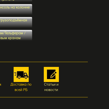
онсоль на колонне
 грузоподъёмная
ам/Тельферам /
овым кранам
м
Доставка по
Статьи и
всей РБ
новости