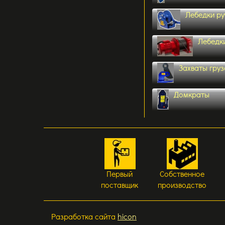
Лебедки р
Лебедк
Захваты гру
Домкраты
Первый
Собственное
поставщик
производство
Разработка сайта
hicon