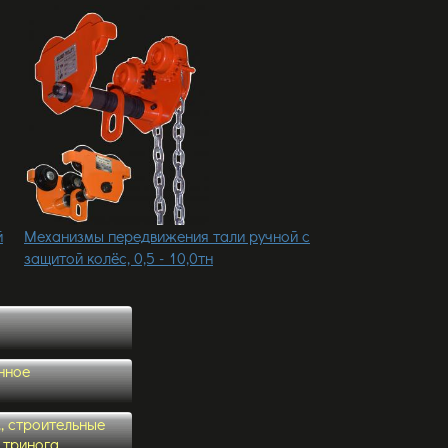
й
Механизмы передвижения тали ручной с
защитой колёс, 0,5 - 10,0тн
нное
., строительные
 тринога