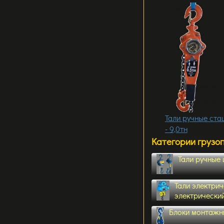
Тали ручные ст
- 9,0тн
Категории грузо
Тали ручные
Тали электрич
электрически
Блоки монтажн