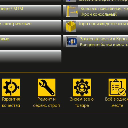
учные / МТМ
Консоль пристенная, к
(Кран консольный)
и электрические
Тара производственная
зовые
Запасные части к Кран
Концевые балки к мост
Гарантия
Ремонт и
Знаем все о
Всё в одно
качества
сервис строп
товаре
месте