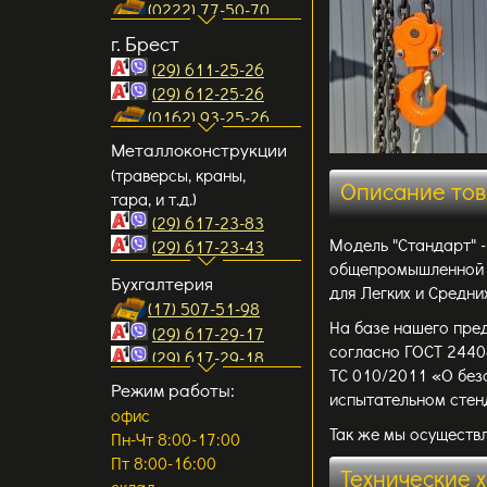
(0222) 77-50-70
(за авторынком Малиновка)
ул. Могилевская д.19Б,
схема проезда...
(0222) 76-30-00
г. Брест
1-й этаж, офис 9
e.mail:
(29) 611-25-26
(район завода ЗЛиН)
mogilev1
@gpservis.by
(29) 612-25-26
схема проезда...
mogilev2@gpservis.by
(0162) 93-25-26
ул. Криулина д.27, 2-й
(0162) 93-25-36
Металлоконструкции
этаж, офис 26
e.mail:
(траверсы, краны,
схема проезда...
Описание то
brest2@gpservis.by
тара, и т.д.)
brest1@gpservis.by
(29) 617-23-83
ул. Писателя Смирнова
Модель "Стандарт" 
(29) 617-23-43
д.6 В/1, АБК
общепромышленной (с
e.mail:
Бухгалтерия
схема проезда...
для Легких и Средн
pgo@gpservis.by
(17) 507-51-98
pgo1@gpservis.by
На базе нашего пре
(29) 617-29-17
согласно ГОСТ 2440
(29) 617-29-18
ТС 010/2011 «О без
Режим работы:
испытательном стен
офис
Так же мы осуществ
Пн-Чт 8:00-17:00
Пт 8:00-16:00
Технические 
склад