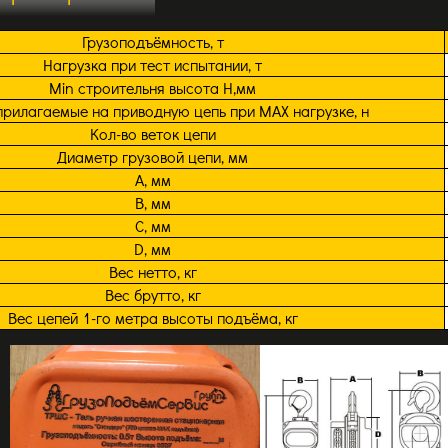
Грузоподъёмность, т
Нагрузка при тест испытании, т
Min строительня высота H,мм
прилагаемые на приводную цепь при MAX нагрузке, н
Кол-во веток цепи
Диаметр грузовой цепи, мм
А, мм
В, мм
С, мм
D, мм
Вес нетто, кг
Вес брутто, кг
Вес цепей 1-го метра высоты подъёма, кг