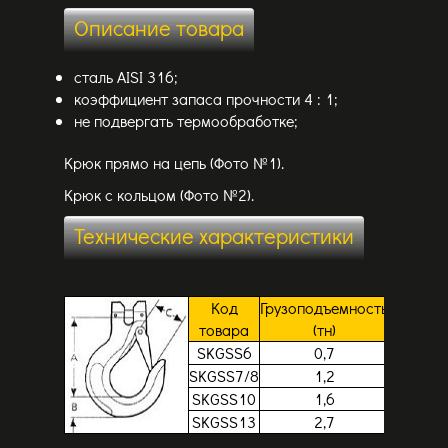
Описание товара
сталь AISI 316;
коэффициент запаса прочности 4 : 1;
не подвергать термообработке;
Крюк прямо на цепь (Фото №1).
Крюк с кольцом (Фото №2).
Технические характеристики
Код
Грузоподъемность
A
B
товара
(тн)
мм
мм
м
SKGSS6
0,7
73
16
2
SKGSS7/8
1,2
95
20
2
SKGSS10
1,6
110
24
3
SKGSS13
2,7
138
31
4