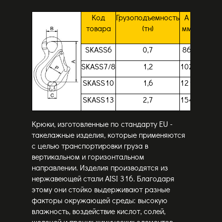
Код
Грузоподъемность
A
B
P
C
товара
(тн)
мм
мм
мм
м
SKASS6
0,7
86
24
28
1
SKASS7/8
1,2
102
26
29
1
SKASS10
1,6
121
35
31
2
SKASS13
2,7
154
41
40
3
Крюки, изготовленные по стандарту EU -
такелажные изделия, которые применяются
с целью транспортировки груза в
вертикальном и горизонтальном
направлении. Изделия производятся из
нержавеющей стали AISI 316. Благодаря
этому они стойко выдерживают разные
факторы окружающей среды: высокую
влажность, воздействие кислот, солей,
щелочей и прочих химических элементов.